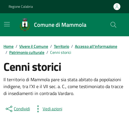
Vai ai contenuti
Vai al footer
Regione Calabria
Comune di Mammola
Home
/
Vivere il Comune
/
Territorio
/
Accesso all'informazione
/
Patrimonio culturale
/
Cenni storici
Cenni storici
Il territorio di Mammola pare sia stata abitato da popolazioni
indigene, tra l’XI e il VII sec. a. C., come testimoniato da tracce
di insediamenti in contrada Vardaro.
Condividi
Vedi azioni