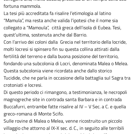
fortuna mammola.
La tesi più accreditata fa risalire l’etimologia al latino
“Mamula”, ma resta anche valida l’ipotesi che il nome sia
collegato a “Mamoula”, città greca dell’isola di Eubea. Tesi,
quest’ultima, sostenuta anche dal Barrio.
Con l’arrivo dei coloni dalla Grecia nel territorio della locride,
molti locresi si spinsero fin su questa collina attirati dalla
fertilità del terreno e dalla buona posizione del territorio,
fondando una subcolonia di Locri, denominata Malea o Melea.
Questa subcolonia viene ricordata anche dallo storico
Tucidide, che ne parla in occasione della battaglia sul Sagra tra
crotoniati e locresi.
Di questo periodo ci rimangono, a testimonianza, le necropoli
magnogreche site in contrada santa Barbara e in contrada
Buccafurri, entrambe fatte risalire al IV – V Sec. a C. e quella
greco-romana di Monte Scifo.
Sulle rovine di Malea o Melea, venne ricostruito un piccolo
villaggio che attorno al IX-X sec. d. C., in seguito alle terribili