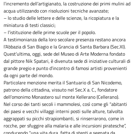
l’incremento dell’artigianato, la costruzione dei primi mulini ad
acqua utilizzando con risoluzioni tecniche avanzate;
– lo studio delle lettere e delle scienze, la ricopiatura e la
miniatura di testi classici;
– l’istituzione delle prime scuole per il popolo.
A testimonianza della loro secolare presenza restano ancora
l’Abbazia di San Biagio e la Grancia di Santa Barbara (Sec.XI).
Quest’ultima, oggi, sede del Museo di Arte Moderna fondato
dal pittore Nik Spatari, è divenuta sede di iniziative culturali di
grande pregio e punto d’incontro di famosi artisti provenienti
da ogni parte del mondo.
Particolare menzione merita il Santuario di San Nicodemo,
patrono della cittadina, vissuto nel Sec.X a. C., fondatore
dell’omonimo Monastero sul monte Kellerano (Cellerano).
Nel corso dei tanti secoli i mammolesi, così come gli “abitanti
dei paesi e vecchi villaggi interni posti sulle alture, talvolta
aggrappati su picchi strapiombanti, si rinserrarono, come in
rocche, per sfuggire alla malaria e alle incursioni piratesche”,
conducendo “una vita dura, fatta di stenti e segnata da