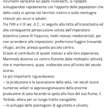
incursioni saracene sui paesi rivieraschi, si ripopolò
sviluppandosi rapidamente con l’apporto delle popolazioni che
dalla costa si spinse nei territori interni e sulle montagne
ritenuti più sicuri e salubri.
Tra l’VIII e il IX sec. d. C., in seguito alla lotta all’iconoclastia ed
alla conseguente persecuzione voluta dall’imperatore
bizantino Leone III l’Isaurico, molti monaci mediorientali, per
non arrendersi alle imposizioni, preferirono fuggire trovando
rifugio, anche, presso questo piccolo centro.
Grazie al contributo di questi monaci e alla loro esperienza,
Mammola divenne un centro fiorente dalle molteplici attività
che si mantennero, quasi, inalterate sino all’inizio del secolo
scorso.
Le più importanti riguardavano:
– la produzione e la lavorazione della seta, nei secoli scorsi
numerosi velieri si approvvigionavano della enorme
produzione di seta facendo la spola alla foce del suo fiume, il
Torbido, allora per un lungo tratto navigabile;
– lo sviluppo delle piantagioni di agrumeto e uliveto,