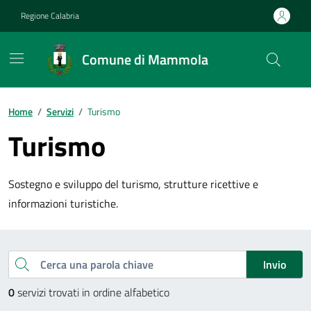
Vai ai contenuti
Vai al footer
Regione Calabria
Comune di Mammola
Home
/
Servizi
/
Turismo
Turismo
Sostegno e sviluppo del turismo, strutture ricettive e
informazioni turistiche.
Esplora tutti i servizi
Cerca una parola chiave
Invio
0
servizi trovati in ordine alfabetico