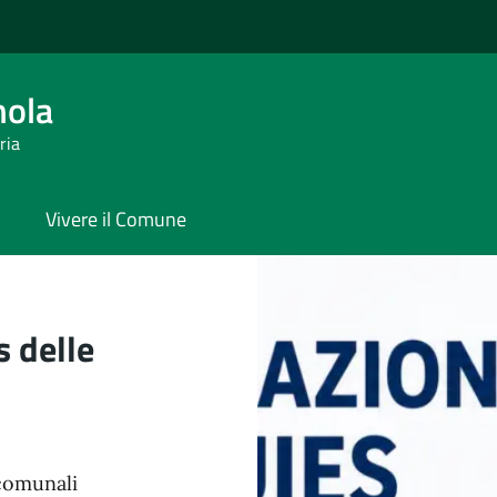
ola
ria
Vivere il Comune
 delle
comunali