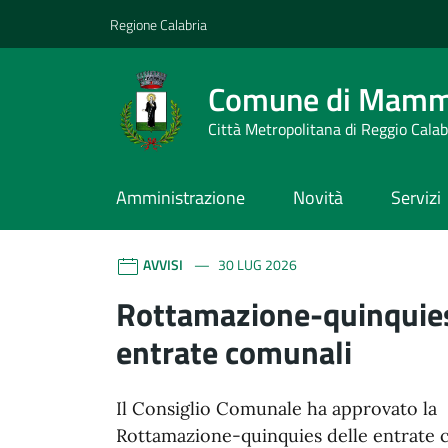
Vai ai contenuti
Vai al footer
Regione Calabria
Comune di Mamm
Città Metropolitana di Reggio Calab
Amministrazione
Novità
Servizi
Comune di Mammola
Contenuti in evidenza
AVVISI
30 LUG 2026
Rottamazione-quinquies
entrate comunali
Il Consiglio Comunale ha approvato la
Rottamazione-quinquies delle entrate 