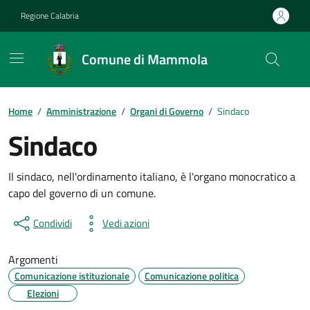
Vai ai contenuti
Vai al footer
Regione Calabria
Comune di Mammola
Home
/
Amministrazione
/
Organi di Governo
/
Sindaco
Sindaco
Il sindaco, nell'ordinamento italiano, è l'organo monocratico a
capo del governo di un comune.
Condividi
Vedi azioni
Argomenti
Comunicazione istituzionale
Comunicazione politica
Elezioni