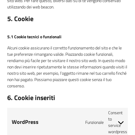
sito web. Per fare questo, diversi dati su di te vengono conservati
utilizzando dei web beacon.
5. Cookie
5.1 Cookie tecnici o funzionali
Alcuni cookie assicurano il corretto funzionamento del sito e che le
tue preferenze rimangano valide. Piazzando cookie funzionali,
rendiamo più facile per te visitare il nostro sito web. In questo modo
non devi inserire ripetutamente le stesse informazioni quando visiti il
nostro sito web, per esempio, l’oggetto rimane nel tuo carrello finché
non hai pagato. Possiamo piazzare questi cookie senza il tuo
consenso.
6. Cookie inseriti
Consent
to
WordPress
Funzionale
service
wordpress