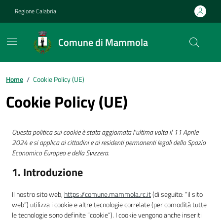
Vai ai contenuti
Vai al footer
Regione Calabria
Comune di Mammola
Home
/
Cookie Policy (UE)
Cookie Policy (UE)
Questa politica sui cookie è stata aggiornata l’ultima volta il 11 Aprile
2024 e si applica ai cittadini e ai residenti permanenti legali dello Spazio
Economico Europeo e della Svizzera.
1. Introduzione
Il nostro sito web,
https://comune.mammola.rc.it
(di seguito: “il sito
web”) utilizza i cookie e altre tecnologie correlate (per comodità tutte
le tecnologie sono definite “cookie”). I cookie vengono anche inseriti