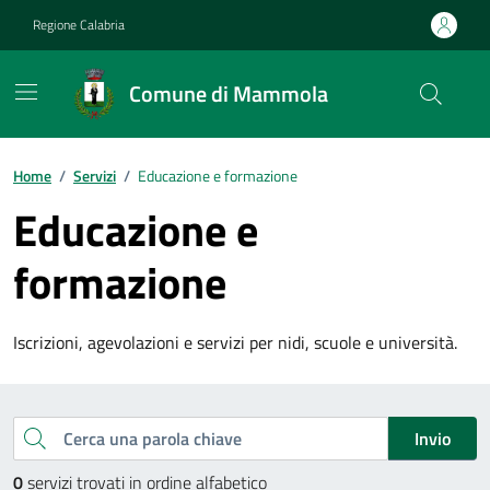
Vai ai contenuti
Vai al footer
Regione Calabria
Comune di Mammola
Home
/
Servizi
/
Educazione e formazione
Educazione e
formazione
Iscrizioni, agevolazioni e servizi per nidi, scuole e università.
Esplora tutti i servizi
Cerca una parola chiave
Invio
0
servizi trovati in ordine alfabetico