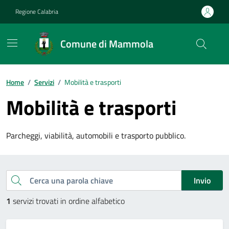
Vai ai contenuti
Vai al footer
Regione Calabria
Comune di Mammola
Home
/
Servizi
/
Mobilità e trasporti
Mobilità e trasporti
Parcheggi, viabilità, automobili e trasporto pubblico.
Esplora tutti i servizi
Cerca una parola chiave
Invio
1
servizi trovati in ordine alfabetico