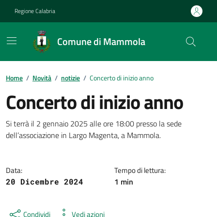
Vai ai contenuti
Vai al footer
Regione Calabria
Comune di Mammola
Home
/
Novità
/
notizie
/
Concerto di inizio anno
Concerto di inizio anno
Dettagli della notizia
Si terrà il 2 gennaio 2025 alle ore 18:00 presso la sede
dell’associazione in Largo Magenta, a Mammola.
Data:
Tempo di lettura:
1 min
20 Dicembre 2024
Condividi
Vedi azioni