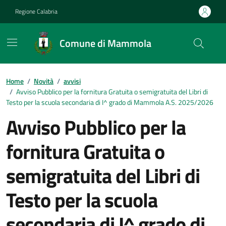
Vai ai contenuti
Vai al footer
Regione Calabria
Comune di Mammola
Home
/
Novità
/
avvisi
/
Avviso Pubblico per la fornitura Gratuita o semigratuita del Libri di
Testo per la scuola secondaria di I^ grado di Mammola A.S. 2025/2026
Avviso Pubblico per la
fornitura Gratuita o
semigratuita del Libri di
Testo per la scuola
secondaria di I^ grado di