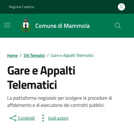
Vai ai contenuti
Vai al footer
Regione Calabria
Comune di Mammola
Home
/
Siti Tematici
/
Gare e Appalti Telematici
Gare e Appalti
Telematici
La piattaforma negoziale per svolgere le procedure di
affidamento e di esecuzione dei contratti pubblici.
Condividi
Vedi azioni